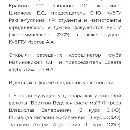
Крайних С.С., Кабанов Р.С., экономист
Ширяева Е.С., председатель СНО КубГУ
Рахма-туллина К.Р.; студенты и магистранты
юридического и других факультетов КубГУ
(экономического, ФТФ), а также студент
КубГТУ Изотов А.А.
Открыли заседание координатор клуба
Малиновский О.Н. и председа-тель Совета
клуба Лихачев Н.А.
В дебатах в форме поединков участвовали:
1. Есть ли будущее у доллара как у мировой
валюты (Бреттон-Вудская систе-ма)? Фирсов
Владислав Валерьевич (3 курс ОФО),
Глимейда Виталий Виталье-вич (3 курс ОФО),
Тупикин Артем Андреевич (1 курс ОФО),