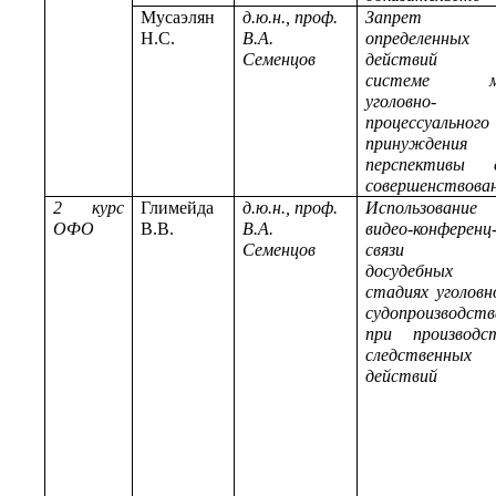
Мусаэлян
д.ю.н., проф.
Запрет
Н.С.
В.А.
определенных
Семенцов
действий
системе м
уголовно-
процессуального
принуждения
перспективы 
совершенствова
2 курс
Глимейда
д.ю.н., проф.
Использование
ОФО
В.В.
В.А.
видео-конференц
Семенцов
связи 
досудебных
стадиях уголовн
судопроизводств
при производс
следственных
действий