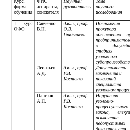
Курс,
ФИО
Научный
Тема
форма
аспиранта,
руководитель
научного
обучения
соискателя
исследования
1 курс
Савченко
д.ю.н., проф.
Полномочия
ОФО
В.Н.
О.В.
прокурора 
Гладышева
обеспечению п
предпринимател
в досудебн
стадиях
уголовного
судопроизводств
Леонтьев
д.ю.н., проф.
Допустимость
А.Д.
Р.В.
заключения и
Костенко
показаний
специалиста
уголовном процес
Папикян
д.ю.н., проф.
Нарушения
А.П.
Р.В.
уголовно-
Костенко
процессуального
закона, влеку
исключение
недопустимых
доказательств