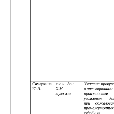
Самаркина
к.ю.н., доц.
Участие прокур
Ю.Э.
Х.М.
в апелляционном
Лукожев
производстве
уголовным де
при обжалова
промежуточных
судебных