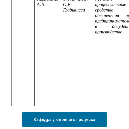
А.А
О.В.
процессуальные
Гладышева
средства
обеспечения п
предпринимател
в досудебн
производстве
Кафедра уголовного процесса