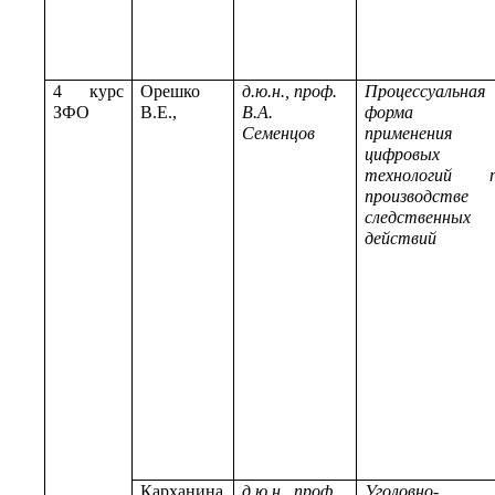
4 курс
Орешко
д.ю.н., проф.
Процессуальная
ЗФО
В.Е.,
В.А.
форма
Семенцов
применения
цифровых
технологий п
производстве
следственных
действий
Карханина
д.ю.н., проф.
Уголовно-