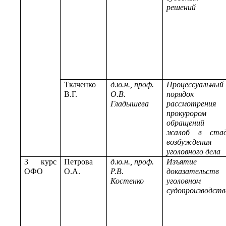
решений
Ткаченко
д.ю.н., проф.
Процессуальный
В.Г.
О.В.
порядок
Гладышева
рассмотрения
прокурором
обращений
жалоб в стад
возбуждения
уголовного дела
3 курс
Петрова
д.ю.н., проф.
Изъятие
ОФО
О.А.
Р.В.
доказательст
Костенко
уголовном
судопроизводств