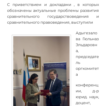
С приветствием и докладами , в которых
обозначены актуальные проблемы развития
сравнительного государствоведения и
сравнительного правоведения, выступили
Адыгезало
ва Гюльназ
Эльдаровн
а,
председате
ль
оргкомитет
а
конференц
ии, д-р
юрид. наук,
доцент,