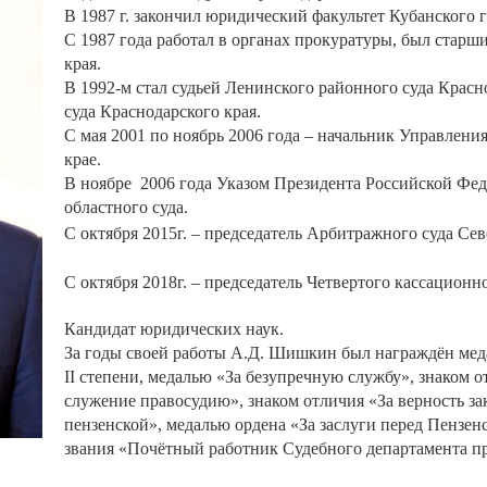
В 1987 г. закончил юридический факультет Кубанского 
С 1987 года работал в органах прокуратуры, был стар
края.
В 1992-м стал судьей Ленинского районного суда Красн
суда Краснодарского края.
С мая 2001 по ноябрь 2006 года – начальник Управлени
крае.
В ноябре 2006 года Указом Президента Российской Фед
областного суда.
С октября 2015г. – председатель Арбитражного суда Сев
С октября 2018г. – председатель Четвертого кассацион
Кандидат юридических наук.
За годы своей работы А.Д. Шишкин был награждён меда
II степени, медалью «За безупречную службу», знаком от
служение правосудию», знаком отличия «За верность зак
пензенской», медалью ордена «За заслуги перед Пензен
звания «Почётный работник Судебного департамента п