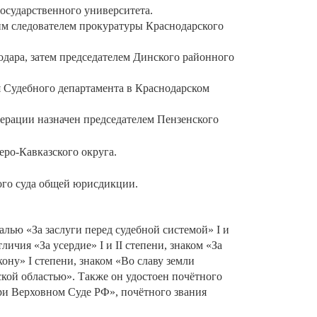
государственного университета.
шим следователем прокуратуры Краснодарского
одара, затем председателем Динского районного
я Судебного департамента в Краснодарском
ерации назначен председателем Пензенского
еро-Кавказского округа.
ного суда общей юрисдикции.
лью «За заслуги перед судебной системой» I и
личия «За усердие» I и II степени, знаком «За
ону» I степени, знаком «Во славу земли
ской областью». Также он удостоен почётного
ри Верховном Суде РФ», почётного звания