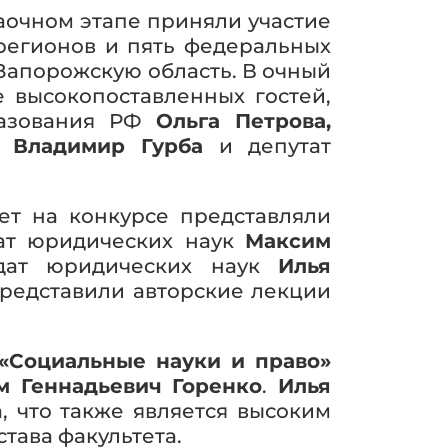
аочном этапе приняли участие
 регионов и пять федеральных
 Запорожскую область. В очный
е высокопоставленных гостей,
разования РФ
Ольга Петрова,
О
Владимир Гурба
и депутат
ет на конкурсе представляли
дат юридических наук
Максим
дат юридических наук
Илья
редставили авторские лекции
«Социальные науки и право»
м Геннадьевич Горенко
.
Илья
, что также является высоким
тава факультета.