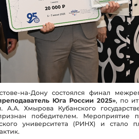
стове-на-Дону состоялся финал межре
реподаватель Юга России 2025»
, по и
. А.А. Хмырова Кубанского государст
признан победителем. Мероприятие п
еского университета (РИНХ) и стало 
актик.