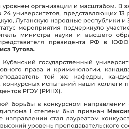
 уровнем организации и масштабом. В з
 24 университетов, представляющих 13
цкую, Луганскую народные республики и
татус мероприятия подчеркнуло участи
титель министра науки и высшего об
 представителя президента РФ в ЮФ
иса Тутова.
Кубанский государственный университ
ловного права и криминологии, канди
подаватель той же кафедры, канди
х конкурсных испытаний наши коллеги п
дентов РГЭУ (РИНХ).
ной борьбы в конкурсном направлении
 диплома I степени был признан
Макси
е направлении стал лауреатом конкурса
высокий уровень преподавательского сос