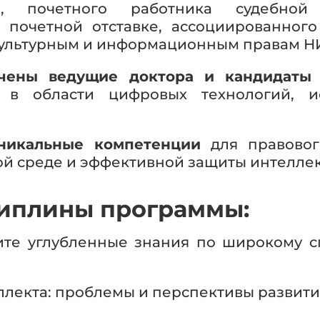
, почетного работника судебной
в почетной отставке, ассоциированно
 культурным и информационным правам Н
чены ведущие доктора и кандидаты 
 в области цифровых технологий, ис
никальные компетенции
для правового
й среде и эффективной защиты интеллек
иплины программы:
ите углубленные знания по широкому сп
ллекта: проблемы и перспективы развити