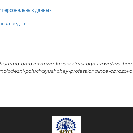
ку персональных данных
ных средств
/sistema-obrazovaniya-krasnodarskogo-kraya/vysshee-
-molodezhi-poluchayushchey-professionalnoe-obrazovan