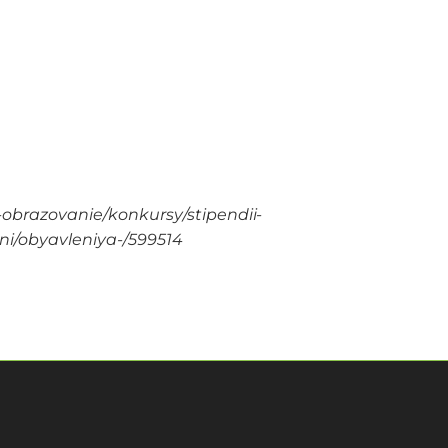
obrazovanie/konkursy/stipendii-
i/obyavleniya-/599514