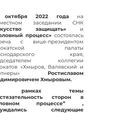
 октября 2022 года
на
вместном заседании СНК
скусство защищать»
и
оловный процесс»
состоялась
треча с вице-президентом
двокатской палаты
аснодарского края,
едседателем коллегии
окатов «Хмыров, Валявский и
артнеры»
Ростиславом
адимировичем Хмыровым.
 рамках темы
остязательность сторон в
оловном процессе” ,
суждались следующие