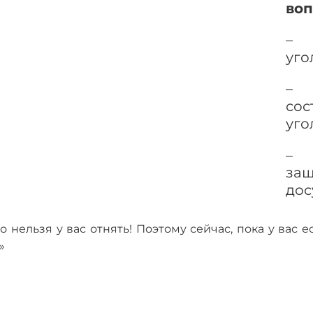
воп
– 
уго
– 
сос
уго
– 
за
дос
го нельзя у вас отнять! Поэтому сейчас, пока у вас 
»