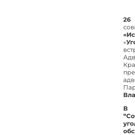
26
со
«И
«
Уг
вс
А
Кр
пр
адв
П
Вл
В
“С
уг
об