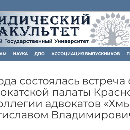
ТАМ
НАУКА
ДПО
АССОЦИАЦИЯ ВЫПУСКНИКОВ
П
ода состоялась встреча 
окатской палаты Красно
оллегии адвокатов «Хм
стиславом Владимирови