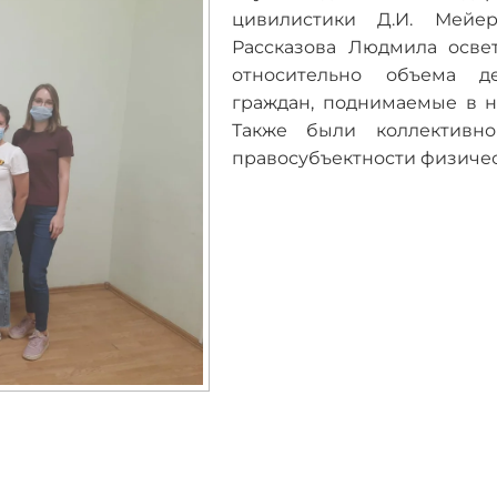
цивилистики Д.И. Мейе
Рассказова Людмила осве
относительно объема де
граждан, поднимаемые в на
Также были коллективн
правосубъектности физичес