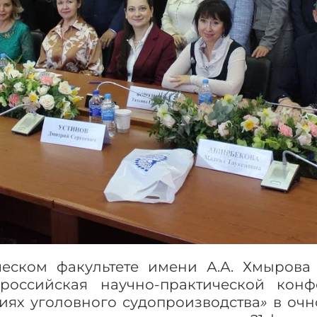
еском факультете имени А.А. Хмырова 
сероссийская научно-практической кон
диях уголовного судопроизводства
»
в очн