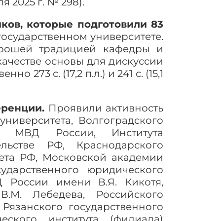
 2025 г. № 298).
ков, которые подготовили 83
осударственном университете.
орошей традицией кафедры и
ачестве основы для дискуссии
273 с. (17,2 п.л.) и 241 с. (15,1
еренции.
Проявили активность
университета, Волгоградского
ута МВД России, Института
льстве РФ, Краснодарского
ета РФ, Московской академии
сударственного юридического
Д России имени В.Я. Кикотя,
В.М. Лебедева, Российского
 Рязанского государственного
еского института (филиала)