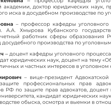
кеновна
‒ профессор кафедры уголов
й академии, доктор юридических наук, 
го иска в досудебном производстве по уг
оровна
– профессор кафедры уголовного 
. А.А. Хмырова Кубанского государств
почетный работник сферы образования Р
 досудебного производства по уголовным
ич
‒ доцент кафедры уголовного процесса
ат юридических наук, доцент на тему «
личных и частных интересов в уголовном 
мирович
– вице-президент Адвокатской 
защите профессиональных прав адвок
в РФ по защите прав адвокатов, доцент
университета, кандидат юридических наук
водстве обыска, осмотра и выемки в отно