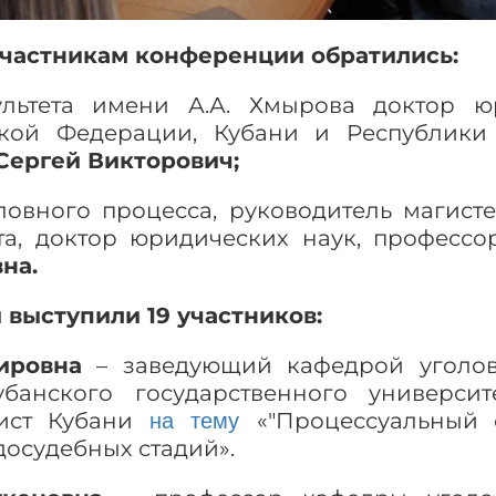
участникам конференции обратились:
ультета имени А.А. Хмырова доктор юр
кой Федерации, Кубани и Республики 
Сергей Викторович;
ловного процесса, руководитель магист
та, доктор юридических наук, професс
на.
выступили 19 участников:
ировна
– заведующий кафедрой уголовн
банского государственного универси
рист Кубани
«″Процессуальный
на тему
досудебных стадий».