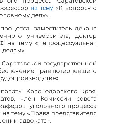
ного процесса Саратовской
профессор
«К вопросу о
на тему
оловному делу».
процесса, заместитель декана
енного университета, доктор
Ф на тему «Непроцессуальная
 делам».
 Саратовской государственной
Обеспечение прав потерпевшего
судопроизводстве».
палаты Краснодарского края,
атов, член Комиссии совета
 кафедры уголовного процесса
 на тему «Права представителя
шении адвоката».