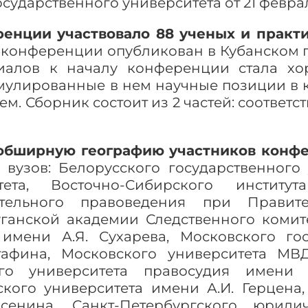
сударственного университета от 21 февраля
енции участвовало 88 ученых и практи
 конференции опубликован в Кубанском г
иалов к началу конференции стала х
мулированные в нем научные позиции в к
борник состоит из 2 частей: соответственно 
 обширную географию участников конф
 вузов: Белорусского государственного 
итета, Восточно-Сибирского инстит
ительного правоведения при Правите
уганской академии Следственного комит
имени А.Я. Сухарева, Московского го
тафина, Московского университета МВ
ого университета правосудия имени 
ского университета имени А.И. Герцена,
сенина, Санкт-Петербургского юридич