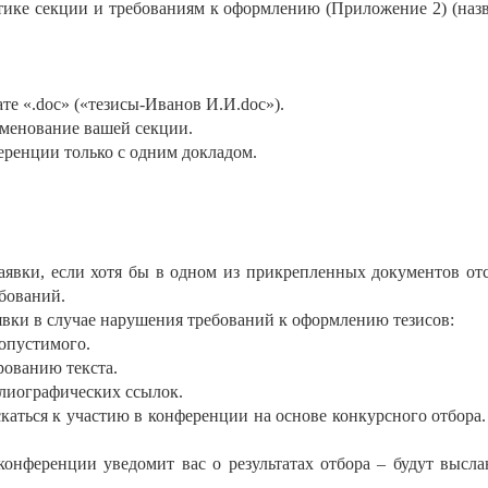
тике секции и требованиям к оформлению (Приложение 2) (наз
е «.doc» («тезисы-Иванов И.И.doc»).
именование вашей секции.
еренции только с одним докладом.
заявки, если хотя бы в одном из прикрепленных документов от
ебований.
явки в случае нарушения требований к оформлению тезисов:
опустимого.
рованию текста.
лиографических ссылок.
скаться к участию в конференции на основе конкурсного отбора
 конференции уведомит вас о результатах отбора – будут выс