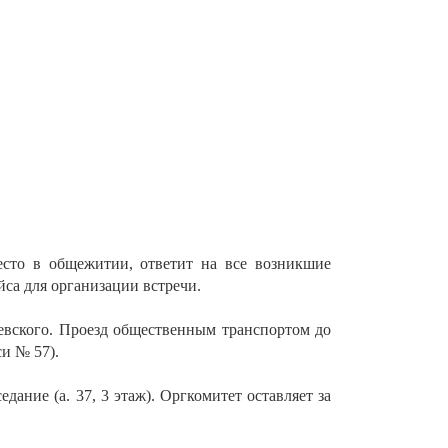
есто в общежитии, ответит на все возникшие
йса для организации встречи.
евского. Проезд общественным транспортом до
и № 57).
дание (а. 37, 3 этаж). Оргкомитет оставляет за