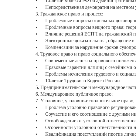
•
10-летие Кодекса РФ об административны
•
Непосредственная демократия на местном у
3. Гражданское право и процесс;
•
Проблемные вопросы отдельных договорны
•
Проблемные вопросы вещного права: теори
•
Влияние решений ЕСПЧ на гражданский пр
•
Электронные доказательства, обращение в 
•
Компенсации за нарушение сроков судопро
4. Трудовое право и право социального обеспеч
•
Современные аспекты правового положен
•
Правовые гарантии для лиц с семейными о
•
Проблемы исчисления трудового и социаль
•
10-летие Трудового Кодекса России.
5. Предпринимательское и международное част
6. Международное публичное право;
7. Уголовное, уголовно-исполнительное право,
•
Проблема уголовно-правового регулировани
•
Соучастие и его соотношение с другими и
•
Освобождение от уголовной ответственност
•
Особенности уголовной ответственности 
•
Квалификация преступлений против лично