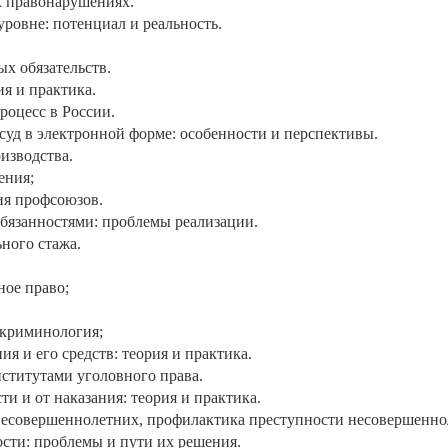
х правонарушениях.
ровне: потенциал и реальность.
х обязательств.
я и практика.
оцесс в России.
суд в электронной форме: особенности и перспективы.
изводства.
ения;
ия профсоюзов.
бязанностями: проблемы реализации.
ного стажа.
ное право;
 криминология;
я и его средств: теория и практика.
нститутами уголовного права.
и и от наказания: теория и практика.
несовершеннолетних, профилактика преступности несовершенно
сти: проблемы и пути их решения.