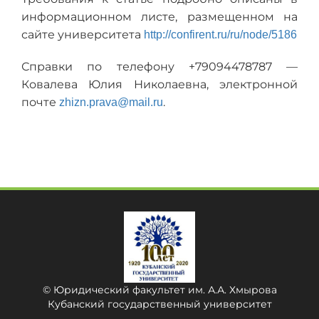
информационном листе, размещенном на
сайте университета
http://confirent.ru/ru/node/5186
Справки по телефону +79094478787 —
Ковалева Юлия Николаевна, электронной
почте
.
zhizn.prava@mail.ru
© Юридический факультет им. А.А. Хмырова
Кубанский государственный университет